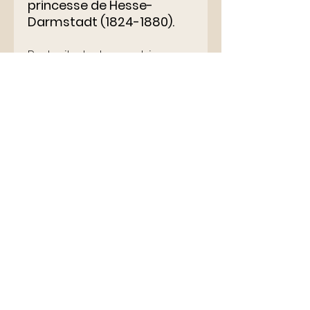
princesse de Hesse-
Darmstadt (1824-1880).
Portrait photographique
par Charles et Jacotin -
Format carte de visite (11 x
6,5 cm) - Très bon état.
Envoi soigné
Retour accepté
Lettres d'Autrefois
ldautrefois@gmail.com
© 2023 par Lettres d'Autrefois