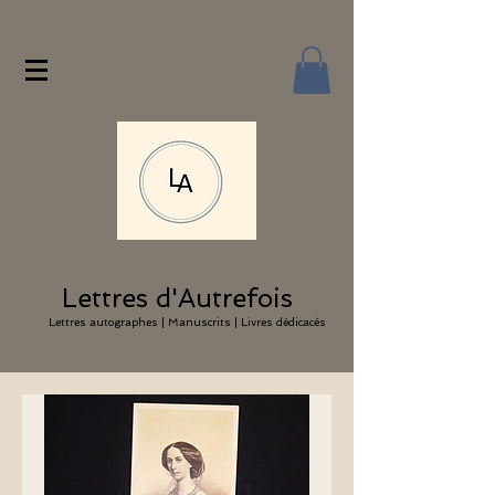
Lettres d'Autrefois
Lettres autographes | Manuscrits | Livres dédicacés