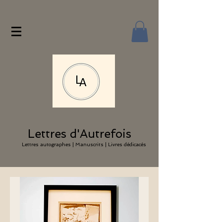
Lettres d'Autrefois
Lettres autographes | Manuscrits | Livres dédicacés