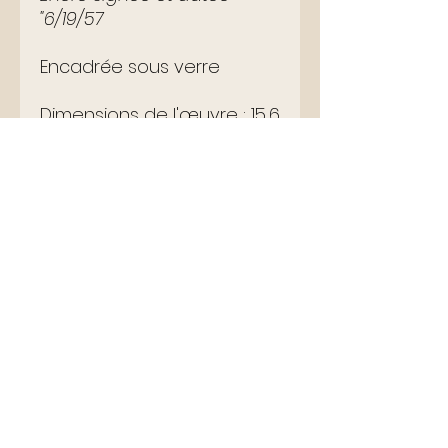
"6/19/57
Encadrée sous verre
Dimensions de l'œuvre : 15,6
x 18,6 cm
Dimensions du cadre : 30 x
30 cm
Envoi soigné
Retour accepté
Lettres d'Autrefois
ldautrefois@gmail.com