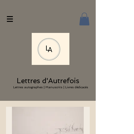
Lettres d'Autrefois
Lettres autographes | Manuscrits | Livres dédicacés