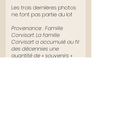
Les trois dernières photos
ne font pas partie du lot
Provenance
: Famille
Corvisart. La famille
Corvisart a accumulé au fil
des décennies une
quantité de « souvenirs »
inestimables sur le Premier
et Second Empire,
notamment grâce à Jean-
Nicolas Corvisart, médecin
personnel de Napoléon 1er.
Mort en 1821 sans enfant,
c’est son petit-neveu,
Lucien Corvisart, qui
perpétuera la tradition et
sera le médecin de