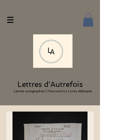
Lettres d'Autrefois
Lettres autographes | Manuscrits | Livres dédicacés