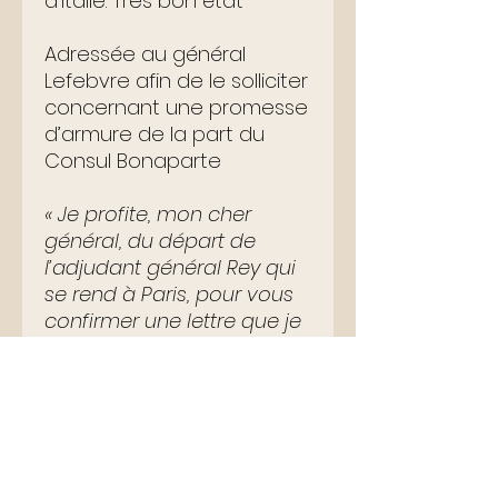
d'Italie. Très bon état
Adressée au général
Lefebvre afin de le solliciter
concernant une promesse
d’armure de la part du
Consul Bonaparte
« Je profite, mon cher
général, du départ de
l’adjudant général Rey qui
se rend à Paris, pour vous
confirmer une lettre que je
vous écrivis ces jours
derniers […] Je vous parlais
aussi de la promesse qui
m’a été faite d’une armure
par votre entremise de la
part du Consul Bonaparte.