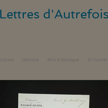
Lettres d'Autrefoi
Lettres autographes | Manuscrits | Livres dédicacés
érature
Histoire
Arts & Musique
En numér